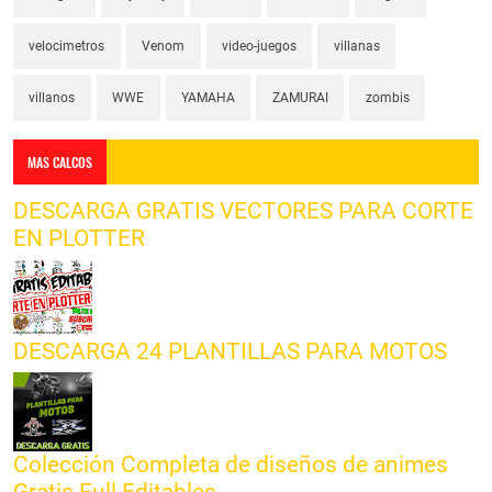
velocimetros
Venom
video-juegos
villanas
villanos
WWE
YAMAHA
ZAMURAI
zombis
MAS CALCOS
DESCARGA GRATIS VECTORES PARA CORTE
EN PLOTTER
DESCARGA 24 PLANTILLAS PARA MOTOS
Colección Completa de diseños de animes
Gratis Full Editables