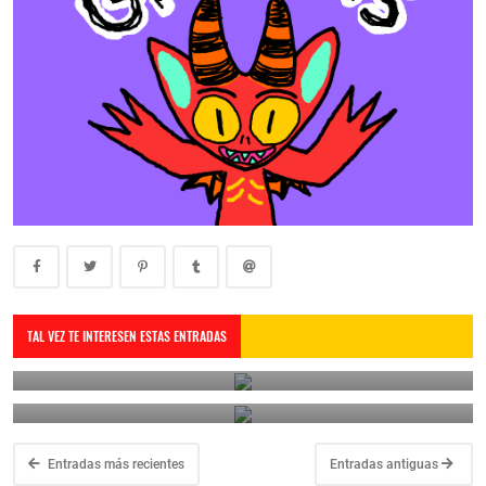
Pack de diseños de Junior H. Stickers editable
TAL VEZ TE INTERESEN ESTAS ENTRADAS
Diseño Disney Navidad 2024
April 14, 2025
December 7, 2024
Entradas más recientes
Entradas antiguas