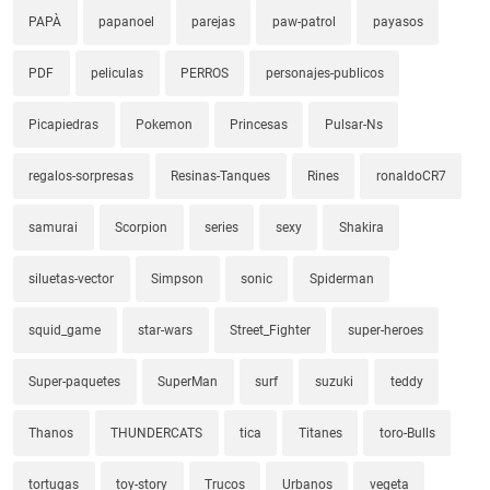
PAPÀ
papanoel
parejas
paw-patrol
payasos
PDF
peliculas
PERROS
personajes-publicos
Picapiedras
Pokemon
Princesas
Pulsar-Ns
regalos-sorpresas
Resinas-Tanques
Rines
ronaldoCR7
samurai
Scorpion
series
sexy
Shakira
siluetas-vector
Simpson
sonic
Spiderman
squid_game
star-wars
Street_Fighter
super-heroes
Super-paquetes
SuperMan
surf
suzuki
teddy
Thanos
THUNDERCATS
tica
Titanes
toro-Bulls
tortugas
toy-story
Trucos
Urbanos
vegeta