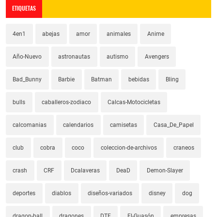
ETIQUETAS
4en1
abejas
amor
animales
Anime
Año-Nuevo
astronautas
autismo
Avengers
Bad_Bunny
Barbie
Batman
bebidas
Bling
bulls
caballeros-zodiaco
Calcas-Motocicletas
calcomanias
calendarios
camisetas
Casa_De_Papel
club
cobra
coco
coleccion-de-archivos
craneos
crash
CRF
Dcalaveras
DeaD
Demon-Slayer
deportes
diablos
diseños-variados
disney
dog
dragon-ball
dragones
DTF
El-Guasón
empresas