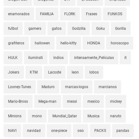
enamorados
FAMILIA
FLORK
Frases
FUNKOS
futbol
gamers
gatos
Godzilla
Goku
Gorilla
grafiteros
hallowen
hello-kitty
HONDA
horoscopo
HULK
iluminsti
indios
intensamente_Peliculas
it
Jokers
KTM
Lacoste
leon
lobos
Looney-Tunes
Maduro
marcas-logos
marcianos
Mario-Bross
Mega-man
messi
mexico
mickey
Minions
mono
Mundial_Qatar
Musica
naruto
NAVI
navidad
one-piece
oso
PACKS
pandas